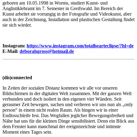
geboren am 10.05.1998 in Worms, studiert Kunst- und
Anglistiklehramt im 7. Semester in Greifswald. Im Bereich der
Kunst arbeitet sie vorrangig in der Fotografie und Videokunst, aber
auch in der Zeichnung, Installation und plastischen Gestaltung findet
sie sich wieder.
Instagram:
https://www.instagram.com/totalhearteclipse/?hl=de
E-Mail:
deborahgross
@hotmail
.de
(dis)connected
In Zeiten der sozialen Distanz kommen wir alle vor unseren
Bildschirmen in der digitalen Welt zusammen. Mit der ganzen Welt
verbunden und doch isoliert in den eigenen vier Wänden. Seit
geraumer Zeit bewegen, suchen und verlieren wir uns nun als „only
person“ in einem nicht realen Raum. Als hingen wir in einer
Endlosschleife fest. Das Wegfallen jeglicher Bewegungsfreiheit und
Nähe hat uns für die kleinen Dinge sensibilisiert. Denn ein Blick aus
dem Fenster kann manchmal der ereignisreichste und intimste
Moment eines Tages sein.