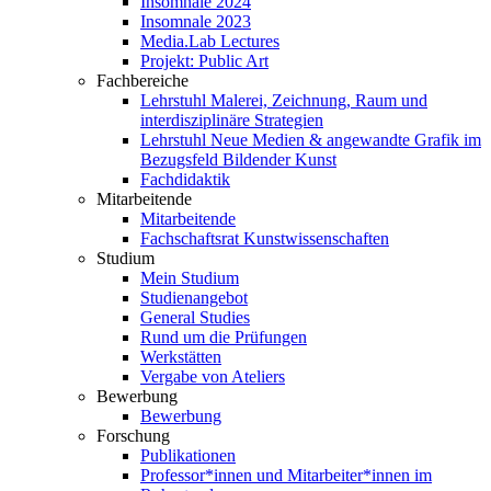
Insomnale 2024
Insomnale 2023
Media.Lab Lectures
Projekt: Public Art
Fachbereiche
Lehrstuhl Malerei, Zeichnung, Raum und
interdisziplinäre Strategien
Lehrstuhl Neue Medien & angewandte Grafik im
Bezugsfeld Bildender Kunst
Fachdidaktik
Mitarbeitende
Mitarbeitende
Fachschaftsrat Kunstwissenschaften
Studium
Mein Studium
Studienangebot
General Studies
Rund um die Prüfungen
Werkstätten
Vergabe von Ateliers
Bewerbung
Bewerbung
Forschung
Publikationen
Professor*innen und Mitarbeiter*innen im