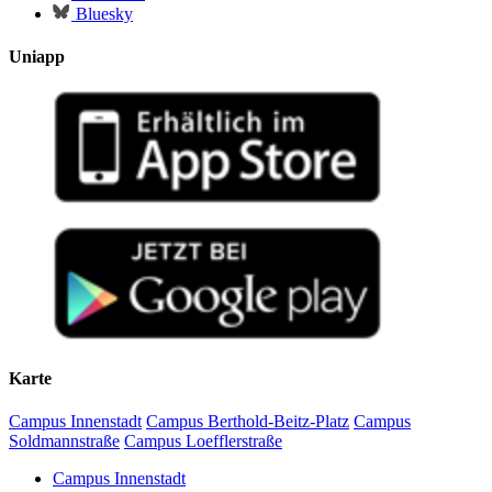
Bluesky
Uniapp
Karte
Campus Innenstadt
Campus Berthold-Beitz-Platz
Campus
Soldmannstraße
Campus Loefflerstraße
Campus Innenstadt