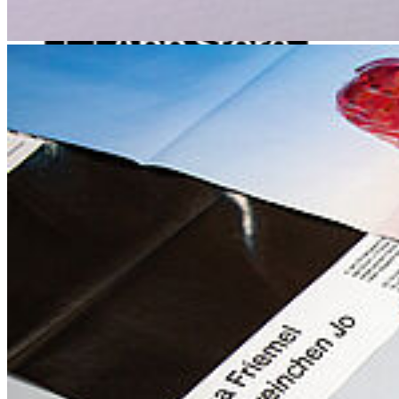
Karte
Campus Innenstadt
Campus Berthold-Beitz-Platz
Campus
Soldmannstraße
Campus Loefflerstraße
Campus Innenstadt
Campus Berthold-Beitz-Platz
Campus Soldmannstraße
Campus Loefflerstraße
Kontakt