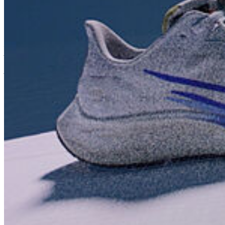
3D-Scan und 3D-Druck | Multimediale Installation |
Performance-Kunst | Kunst im öffentlichen Raum
Hinweis:
Arbeitsgeräte wie Kameras, Mikrofone, Tablets, Monitore, Beamer
und mehr, können von den Studierenden zu den angegebenen
Ausleih- und Rückgabezeiten geliehen werden!
Zeiten:
Verleih & Rückgabe von Technik
Bahnhofstr. 50, 17489, Greifswald
Soziale Medien
Instagram
LinkedIn
Facebook
Mastodon
Bluesky
Uniapp