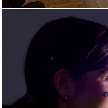
Weiter
Go to slide 1
Go to slide 2
Go to slide 3
Go to slide 4
Go to slide 5
Go to slide 6
Go to slide 7
Lehrstuhlinhaber
Prof. Rozbeh Asmani
Mitarbeitende
Jürgen Auerswald
Eva Castringius