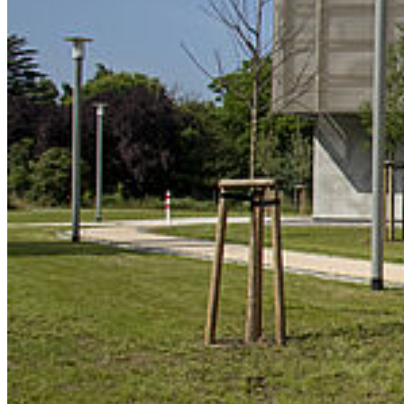
Philosophische Fakultät
Fakultätsleitung
Fakultätsgeschäftsführer
Verwaltung
Institute
Fakultätsrat
Fachschaftsräte
Fachstudienberater A-Z
Professor*innen von A-Z
Optionale Studien/General Studies
Service
Selbstbedienungsportal
Groupware
Moodle
Einrichtungen A bis Z
Telefonsuche
Stellenangebote
Veranstaltungskalender
Lagepläne
Barrierefreiheit
Datenschutz