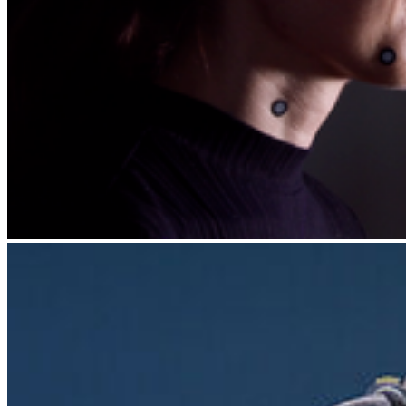
Anke Johannes
Giacomo Orth
Eckart Pscheidl-Jeschke
Jo Zynda
Janet Zeugner
Studentische Hilfskräfte
Luisa Jentz
Justin Zinnel
Labore, Studios und Werkstätten des Lehrstuhls verfügen hierbei
über eine qualitativ hochwertige und transfunktionale Ausstattung,
die eine weitreichende Auseinandersetzung in folgenden Bereichen
ermöglicht:
Video- und Netzkunst | Film und Animation | Audio- und
Sound-Kunst | Analoge und digitale Fotografie | Analog- und
Digitaldruck |