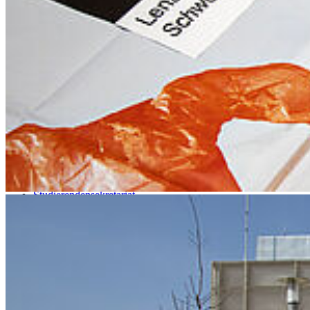
Bildende Kunst
Bahnhofstraße 46/47
17489 Greifswald
Tel.: +49 3834 420 3259
Kunstgeschichte
Rubenowstraße 2b
17489 Greifswald
Tel.: +49 3834 420 3251
Universität Greifswald
Startseite
Zentrales Prüfungsamt
Studierendensekretariat
Zentrale Studienberatung
International Office
Universitätsbibliothek
Rechenzentrum
Universitätssport
Musik
Sprachenzentrum
Philosophische Fakultät