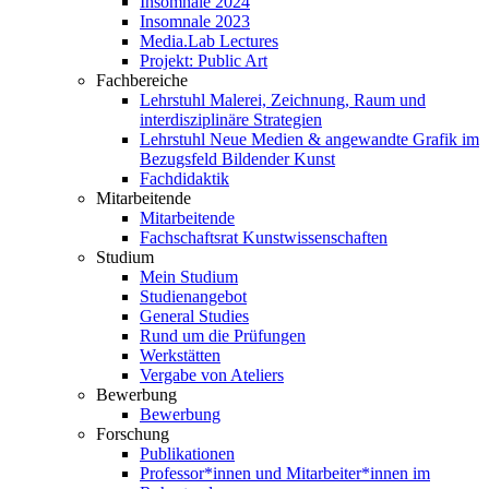
Insomnale 2024
Insomnale 2023
Media.Lab Lectures
Projekt: Public Art
Fachbereiche
Lehrstuhl Malerei, Zeichnung, Raum und
interdisziplinäre Strategien
Lehrstuhl Neue Medien & angewandte Grafik im
Bezugsfeld Bildender Kunst
Fachdidaktik
Mitarbeitende
Mitarbeitende
Fachschaftsrat Kunstwissenschaften
Studium
Mein Studium
Studienangebot
General Studies
Rund um die Prüfungen
Werkstätten
Vergabe von Ateliers
Bewerbung
Bewerbung
Forschung
Publikationen
Professor*innen und Mitarbeiter*innen im