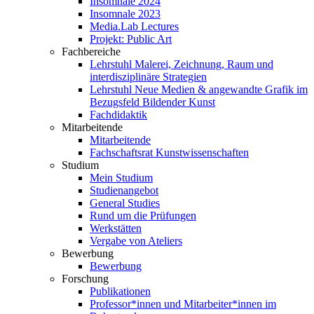
Insomnale 2024
Insomnale 2023
Media.Lab Lectures
Projekt: Public Art
Fachbereiche
Lehrstuhl Malerei, Zeichnung, Raum und
interdisziplinäre Strategien
Lehrstuhl Neue Medien & angewandte Grafik im
Bezugsfeld Bildender Kunst
Fachdidaktik
Mitarbeitende
Mitarbeitende
Fachschaftsrat Kunstwissenschaften
Studium
Mein Studium
Studienangebot
General Studies
Rund um die Prüfungen
Werkstätten
Vergabe von Ateliers
Bewerbung
Bewerbung
Forschung
Publikationen
Professor*innen und Mitarbeiter*innen im