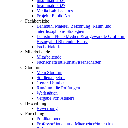
Insomnale 2024
Insomnale 2023
Media.Lab Lectures
Projekt: Public Art
Fachbereiche
Lehrstuhl Malerei, Zeichnung, Raum und
interdisziplinäre Strategien
Lehrstuhl Neue Medien & angewandte Grafik im
Bezugsfeld Bildender Kunst
Fachdidaktik
Mitarbeitende
Mitarbeitende
Fachschaftsrat Kunstwissenschaften
Studium
Mein Studium
Studienangebot
General Studies
Rund um die Prüfungen
Werkstätten
Vergabe von Ateliers
Bewerbung
Bewerbung
Forschung
Publikationen
Professor*innen und Mitarbeiter*innen im