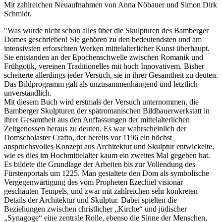
Mit zahlreichen Neuaufnahmen von Anna Nöbauer und Simon Dirk
Schmidt.
"Was wurde nicht schon alles über die Skulpturen des Bamberger
Domes geschrieben! Sie gehören zu den bedeutendsten und am
intensivsten erforschten Werken mittelalterlicher Kunst überhaupt.
Sie entstanden an der Epochenschwelle ­zwischen Romanik und
Frühgotik, vereinen Traditionelles mit hoch Innovativem. Bisher
scheiterte allerdings jeder Versuch, sie in ihrer Gesamtheit zu deuten.
Das Bildprogramm galt als unzusammenhängend und letztlich
unverständlich.
Mit diesem Buch wird erstmals der Versuch unternommen, die
Bamberger ­Skulpturen der spätromanischen Bildhauerwerkstatt in
ihrer Gesamtheit aus den Auffassungen der mittelalterlichen
Zeitgenossen heraus zu deuten. Es war wahrscheinlich der
Domscholaster Crafto, der bereits vor 1196 ein höchst
anspruchsvolles Konzept aus Architektur und Skulptur entwickelte,
wie es dies im Hochmittelalter kaum ein zweites Mal gegeben hat.
Es bildete die Grundlage der Arbeiten bis zur Vollendung des
Fürstenportals um 1225. Man gestaltete den Dom als symbolische
Vergegenwärtigung des vom Propheten Ezechiel visionär
geschauten Tempels, und zwar mit zahlreichen sehr konkreten
Details der Architektur und Skulptur. Dabei spielten die
Beziehungen zwischen christlicher „Kirche“ und jüdischer
„Synagoge“ eine zentrale Rolle, ebenso die Sinne der Menschen,