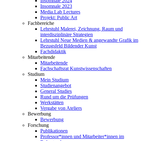
Insomnale 2024
Insomnale 2023
Media.Lab Lectures
Projekt: Public Art
Fachbereiche
Lehrstuhl Malerei, Zeichnung, Raum und
interdisziplinäre Strategien
Lehrstuhl Neue Medien & angewandte Grafik im
Bezugsfeld Bildender Kunst
Fachdidaktik
Mitarbeitende
Mitarbeitende
Fachschaftsrat Kunstwissenschaften
Studium
Mein Studium
Studienangebot
General Studies
Rund um die Prüfungen
Werkstätten
Vergabe von Ateliers
Bewerbung
Bewerbung
Forschung
Publikationen
Professor*innen und Mitarbeiter*innen im