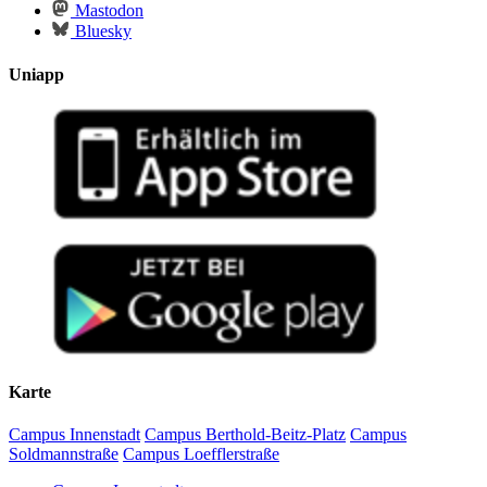
Mastodon
Bluesky
Uniapp
Karte
Campus Innenstadt
Campus Berthold-Beitz-Platz
Campus
Soldmannstraße
Campus Loefflerstraße