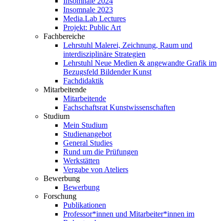
Insomnale 2024
Insomnale 2023
Media.Lab Lectures
Projekt: Public Art
Fachbereiche
Lehrstuhl Malerei, Zeichnung, Raum und
interdisziplinäre Strategien
Lehrstuhl Neue Medien & angewandte Grafik im
Bezugsfeld Bildender Kunst
Fachdidaktik
Mitarbeitende
Mitarbeitende
Fachschaftsrat Kunstwissenschaften
Studium
Mein Studium
Studienangebot
General Studies
Rund um die Prüfungen
Werkstätten
Vergabe von Ateliers
Bewerbung
Bewerbung
Forschung
Publikationen
Professor*innen und Mitarbeiter*innen im