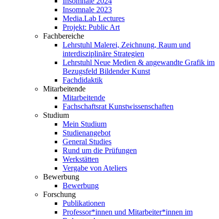
Insomnale 2024
Insomnale 2023
Media.Lab Lectures
Projekt: Public Art
Fachbereiche
Lehrstuhl Malerei, Zeichnung, Raum und
interdisziplinäre Strategien
Lehrstuhl Neue Medien & angewandte Grafik im
Bezugsfeld Bildender Kunst
Fachdidaktik
Mitarbeitende
Mitarbeitende
Fachschaftsrat Kunstwissenschaften
Studium
Mein Studium
Studienangebot
General Studies
Rund um die Prüfungen
Werkstätten
Vergabe von Ateliers
Bewerbung
Bewerbung
Forschung
Publikationen
Professor*innen und Mitarbeiter*innen im