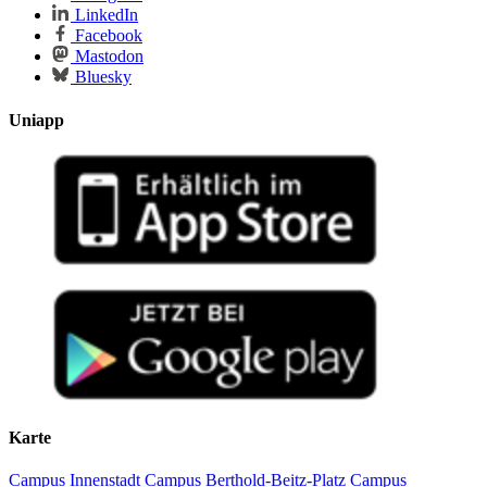
LinkedIn
Facebook
Mastodon
Bluesky
Uniapp
Karte
Campus Innenstadt
Campus Berthold-Beitz-Platz
Campus