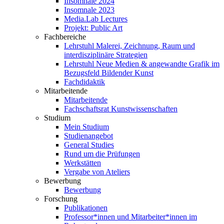
Insomnale 2024
Insomnale 2023
Media.Lab Lectures
Projekt: Public Art
Fachbereiche
Lehrstuhl Malerei, Zeichnung, Raum und
interdisziplinäre Strategien
Lehrstuhl Neue Medien & angewandte Grafik im
Bezugsfeld Bildender Kunst
Fachdidaktik
Mitarbeitende
Mitarbeitende
Fachschaftsrat Kunstwissenschaften
Studium
Mein Studium
Studienangebot
General Studies
Rund um die Prüfungen
Werkstätten
Vergabe von Ateliers
Bewerbung
Bewerbung
Forschung
Publikationen
Professor*innen und Mitarbeiter*innen im