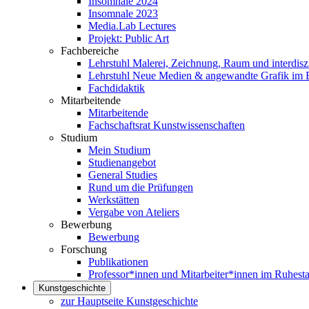
Insomnale 2024
Insomnale 2023
Media.Lab Lectures
Projekt: Public Art
Fachbereiche
Lehrstuhl Malerei, Zeichnung, Raum und interdiszi
Lehrstuhl Neue Medien & angewandte Grafik im 
Fachdidaktik
Mitarbeitende
Mitarbeitende
Fachschaftsrat Kunstwissenschaften
Studium
Mein Studium
Studienangebot
General Studies
Rund um die Prüfungen
Werkstätten
Vergabe von Ateliers
Bewerbung
Bewerbung
Forschung
Publikationen
Professor*innen und Mitarbeiter*innen im Ruhest
Kunstgeschichte
zur Hauptseite Kunstgeschichte